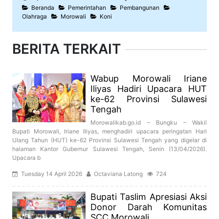
Beranda
Pemerintahan
Pembangunan
Olahraga
Morowali
Koni
BERITA TERKAIT
Wabup Morowali Iriane
Iliyas Hadiri Upacara HUT
ke-62 Provinsi Sulawesi
Tengah
Morowalikab.go.id – Bungku – Wakil
Bupati Morowali, Iriane Iliyas, menghadiri upacara peringatan Hari
Ulang Tahun (HUT) ke-62 Provinsi Sulawesi Tengah yang digelar di
halaman Kantor Gubernur Sulawesi Tengah, Senin (13/04/2026).
Upacara b
Tuesday 14 April 2026
Octaviana Latong
724
Bupati Taslim Apresiasi Aksi
Donor Darah Komunitas
SCC Morowali