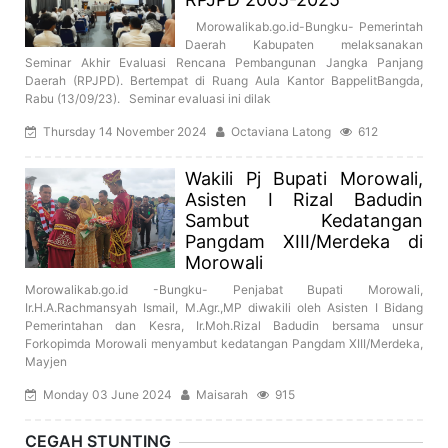
Morowalikab.go.id-Bungku- Pemerintah
Daerah Kabupaten melaksanakan
Seminar Akhir Evaluasi Rencana Pembangunan Jangka Panjang
Daerah (RPJPD). Bertempat di Ruang Aula Kantor BappelitBangda,
Rabu (13/09/23). Seminar evaluasi ini dilak
Thursday 14 November 2024
Octaviana Latong
612
Wakili Pj Bupati Morowali,
Asisten I Rizal Badudin
Sambut Kedatangan
Pangdam XIII/Merdeka di
Morowali
Morowalikab.go.id -Bungku- Penjabat Bupati Morowali,
Ir.H.A.Rachmansyah Ismail, M.Agr.,MP diwakili oleh Asisten I Bidang
Pemerintahan dan Kesra, Ir.Moh.Rizal Badudin bersama unsur
Forkopimda Morowali menyambut kedatangan Pangdam XIII/Merdeka,
Mayjen
Monday 03 June 2024
Maisarah
915
CEGAH STUNTING