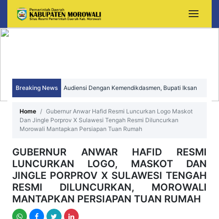
Audiensi Dengan Kemendikdasmen, Bupati Iksan
Perjuangkan Peningkatan Mutu dan Pemerataan
Breaking News
Sekda Morowali Yusman Mahbub Hadiri Peringatan
Pendidikan Morowali
HUT ke-15 Kecamatan Bungku Timur
Home
Gubernur Anwar Hafid Resmi Luncurkan Logo Maskot
Dan Jingle Porprov X Sulawesi Tengah Resmi Diluncurkan
Morowali Mantapkan Persiapan Tuan Rumah
GUBERNUR ANWAR HAFID RESMI
LUNCURKAN LOGO, MASKOT DAN
JINGLE PORPROV X SULAWESI TENGAH
RESMI DILUNCURKAN, MOROWALI
MANTAPKAN PERSIAPAN TUAN RUMAH