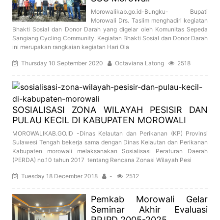
Morowalikab.go.id-Bungku- Bupati
Morowali Drs. Taslim menghadiri kegiatan
Bhakti Sosial dan Donor Darah yang digelar oleh Komunitas Sepeda
Sangiang Cycling Community. Kegiatan Bhakti Sosial dan Donor Darah
ini merupakan rangkaian kegiatan Hari Ola
Thursday 10 September 2020
Octaviana Latong
2518
SOSIALISASI ZONA WILAYAH PESISIR DAN
PULAU KECIL DI KABUPATEN MOROWALI
MOROWALIKAB.GO.ID -Dinas Kelautan dan Perikanan (KP) Provinsi
Sulawesi Tengah bekerja sama dengan Dinas Kelautan dan Perikanan
Kabupaten morowali melaksanakan Sosialisasi Peraturan Daerah
(PERDA) no.10 tahun 2017 tentang Rencana Zonasi Wilayah Pesi
Tuesday 18 December 2018
-
2512
Pemkab Morowali Gelar
Seminar Akhir Evaluasi
RPJPD 2005-2025