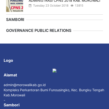
ADMINISTRASI CPNS 2018 KAB. MOROWALI
Tuesday 23 October 2018
13815
SAMBORI
Previous
Next
GOVERNANCE PUBLIC RELATIONS
Logo
Alamat
admin@morowalikab.go.id
Kompleks Perkantoran Bumi Funousingko, Kec. Bungku Tengah
Kab.Morowali
-
Sambori