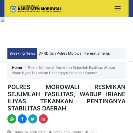
Breaking News
DPRD dan Polres Morowali Pererat Sinergi,
Wujudkan Daerah yang Aman, Kondusif, dan
Home
Polres Morowali Resmikan Sejumlah Fasilitas Wabup
Iriane Iliyas Tekankan Pentingnya Stabilitas Daerah
Sejahtera
POLRES MOROWALI RESMIKAN
SEJUMLAH FASILITAS, WABUP IRIANE
ILIYAS TEKANKAN PENTINGNYA
STABILITAS DAERAH
Friday 24 April 2026
Octaviana Latong
568