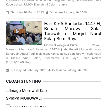
Kompleks KTM Desa Bahomohoni. Kegiatan yang dilaksanakan Dinas
Koperasi dan UMKM Daerah ini Dalam rangka
Thursday 16 March 2023
Octaviana Latong
1460
Hari Ke-5 Ramadan 1447 H,
Bupati Morowali Salat
Tarawih di Masjid Nurul
Falaq Bumi Raya
Morowalikab.go.id–Bumi Raya-
Memasuki hari ke-5 Ramadan 1447 Hijriah, Bupati Morowali, Iksan
Baharudin Abdul Rauf, melaksanakan salat Isya dan Tarawih berjamaah
di Masjid Nurul Falaq, Kecamatan Bumi Raya, Senin malam
(23/02/2026). Keg
Tuesday 24 February 2026
Octaviana Latong
699
CEGAH STUNTING
SPIKPK MOROWALI