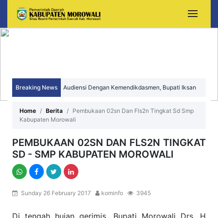
Breaking News
Audiensi Dengan Kemendikdasmen, Bupati Iksan
Perjuangkan Peningkatan Mutu dan Pemerataan
Home
Berita
Pembukaan 02sn Dan Fls2n Tingkat Sd Smp
Kabupaten Morowali
Pendidikan Morowali
PEMBUKAAN 02SN DAN FLS2N TINGKAT
SD - SMP KABUPATEN MOROWALI
Sunday 26 February 2017
kominfo
3945
Di tengah hujan gerimis, Bupati Morowali Drs. H