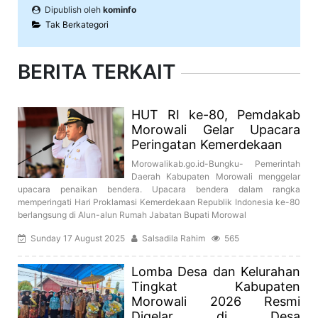
Dipublish oleh
kominfo
Tak Berkategori
BERITA TERKAIT
HUT RI ke-80, Pemdakab
Morowali Gelar Upacara
Peringatan Kemerdekaan
Morowalikab.go.id-Bungku- Pemerintah
Daerah Kabupaten Morowali menggelar
upacara penaikan bendera. Upacara bendera dalam rangka
memperingati Hari Proklamasi Kemerdekaan Republik Indonesia ke-80
berlangsung di Alun-alun Rumah Jabatan Bupati Morowal
Sunday 17 August 2025
Salsadila Rahim
565
Lomba Desa dan Kelurahan
Tingkat Kabupaten
Morowali 2026 Resmi
Digelar di Desa